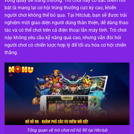
vòng quay để trúng thưởng. Trò chơi này có đặc điểm nổi
bật là mang lại cơ hội trúng thưởng cực kỳ cao, khiến
người chơi không thể bỏ qua. Tại Hitclub, bạn sẽ được trải
nghiệm một giao diện người dùng thân thiện, dễ dàng thao
tác và có thể chơi trên cả điện thoại lẫn máy tính. Trò chơi
này không yêu cầu kỹ năng quá cao, nhưng vẫn đòi hỏi
người chơi có chiến lược hợp lý để tối ưu hóa cơ hội chiến
thắng.
Tổng quan về trò chơi nổ hũ 90 tại Hitclub