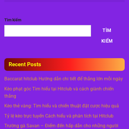
Tìm kiếm
TÌM
KIẾM
Recent Posts
Baccarat hitclub Hướng dẫn chi tiết để thắng lớn mỗi ngày
Kèo phạt góc Tìm hiểu tại Hitclub và cách giành chiến
thắng
Kèo thẻ vàng: Tìm hiểu và chiến thuật đặt cược hiệu quả
Tỷ lệ kèo trực tuyến Cách hiểu và phân tích tại Hitclub
Trường gà Savan – Điểm đến hấp dẫn cho những người