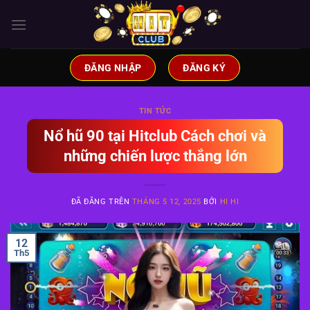
Chuyển
đến
nội
dung
ĐĂNG NHẬP
ĐĂNG KÝ
TIN TỨC
Nổ hũ 90 tại Hitclub Cách chơi và
những chiến lược thắng lớn
ĐÃ ĐĂNG TRÊN
THÁNG 5 12, 2025
BỞI
HI HI
12
Th5