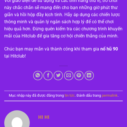
Với giao diện dễ sử dụng và các tính năng thú vị, trò chơi
này chắc chắn sẽ mang đến cho bạn những giờ phút thư
giãn và hồi hộp đầy kịch tính. Hãy áp dụng các chiến lược
thông minh và quản lý ngân sách hợp lý để có thể chơi
hiệu quả hơn. Đừng quên kiểm tra các chương trình khuyến
mãi của Hitclub để gia tăng cơ hội chiến thắng của mình.
Chúc bạn may mắn và thành công khi tham gia
nổ hũ 90
tại Hitclub!
Mục nhập này đã được đăng trong
tin tức
. Đánh dấu trang
permalink
.
HI HI