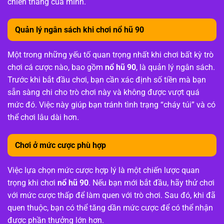
chiến thắng của mình.
Quản lý ngân sách khi chơi nổ hũ 90
Một trong những yếu tố quan trọng nhất khi chơi bất kỳ trò
chơi cá cược nào, bao gồm
nổ hũ 90
, là quản lý ngân sách.
Trước khi bắt đầu chơi, bạn cần xác định số tiền mà bạn
sẵn sàng chi cho trò chơi này và không được vượt quá
mức đó. Việc này giúp bạn tránh tình trạng “cháy túi” và có
thể chơi lâu dài hơn.
Chơi ở mức cược phù hợp
Việc lựa chọn mức cược hợp lý là một chiến lược quan
trọng khi chơi
nổ hũ 90
. Nếu bạn mới bắt đầu, hãy thử chơi
với mức cược thấp để làm quen với trò chơi. Sau đó, khi đã
quen thuộc, bạn có thể tăng dần mức cược để có thể nhận
được phần thưởng lớn hơn.