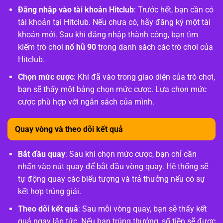
Đăng nhập vào tài khoản Hitclub
: Trước hết, bạn cần có
tài khoản tại Hitclub. Nếu chưa có, hãy đăng ký một tài
khoản mới. Sau khi đăng nhập thành công, bạn tìm
kiếm trò chơi
nổ hũ 90
trong danh sách các trò chơi của
Hitclub.
Chọn mức cược
: Khi đã vào trong giao diện của trò chơi,
bạn sẽ thấy một bảng chọn mức cược. Lựa chọn mức
cược phù hợp với ngân sách của mình.
Quay vòng và theo dõi kết quả
Bắt đầu quay
: Sau khi chọn mức cược, bạn chỉ cần
nhấn vào nút quay để bắt đầu vòng quay. Hệ thống sẽ
tự động quay các biểu tượng và trả thưởng nếu có sự
kết hợp trúng giải.
Theo dõi kết quả
: Sau mỗi vòng quay, bạn sẽ thấy kết
quả ngay lập tức. Nếu bạn trúng thưởng, số tiền sẽ được