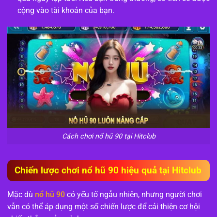
cộng vào tài khoản của bạn.
Cách chơi nổ hũ 90 tại Hitclub
Chiến lược chơi nổ hũ 90 hiệu quả tại Hitclub
Mặc dù
nổ hũ 90
có yếu tố ngẫu nhiên, nhưng người chơi
vẫn có thể áp dụng một số chiến lược để cải thiện cơ hội