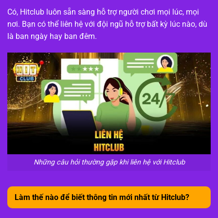
Có, Hitclub luôn sẵn sàng hỗ trợ người chơi mọi lúc, mọi
nơi. Bạn có thể liên hệ với đội ngũ hỗ trợ bất kỳ lúc nào, dù
là ban ngày hay ban đêm.
Những câu hỏi thường gặp khi liên hệ với Hitclub
Làm thế nào để biết thông tin mới nhất từ Hitclub?