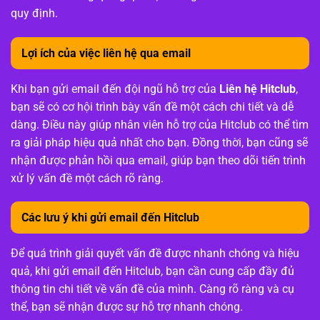
quy định.
Lợi ích của việc liên hệ qua email
Khi bạn gửi email đến đội ngũ hỗ trợ của
Liên hệ Hitclub
,
bạn sẽ có cơ hội trình bày vấn đề một cách chi tiết và dễ
dàng. Điều này giúp nhân viên hỗ trợ của Hitclub có thể tìm
ra giải pháp hiệu quả nhất cho bạn. Đồng thời, bạn cũng sẽ
nhận được phản hồi qua email, giúp bạn theo dõi tiến trình
xử lý vấn đề một cách rõ ràng.
Các lưu ý khi gửi email đến Hitclub
Để quá trình giải quyết vấn đề được nhanh chóng và hiệu
quả, khi gửi email đến Hitclub, bạn cần cung cấp đầy đủ
thông tin chi tiết về vấn đề của mình. Càng rõ ràng và cụ
thể, bạn sẽ nhận được sự hỗ trợ nhanh chóng.