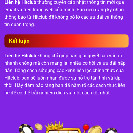
Liên hệ Hitclub
thường xuyên cập nhật thông tin mới qua
email và trên trang web của mình. Bạn nên đăng ký nhận
thông báo từ Hitclub để không bỏ lỡ các ưu đãi và thông
tin quan trọng.
Kết luận
Liên hệ Hitclub
không chỉ giúp bạn giải quyết các vấn đề
nhanh chóng mà còn mang lại nhiều cơ hội và ưu đãi hấp
dẫn. Bằng cách sử dụng các kênh liên lạc chính thức của
Hitclub, bạn sẽ luôn nhận được sự hỗ trợ tận tình và kịp
thời. Hãy đảm bảo rằng bạn đã nắm rõ các cách thức liên
hệ để có thể trải nghiệm dịch vụ một cách tốt nhất.