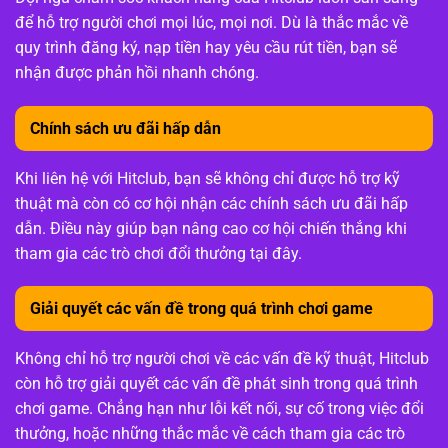
để hỗ trợ người chơi mọi lúc, mọi nơi. Dù là thắc mắc về
quy trình đăng ký, nạp tiền hay yêu cầu rút tiền, bạn sẽ
nhận được phản hồi nhanh chóng.
Chính sách ưu đãi hấp dẫn
Khi liên hệ với Hitclub, bạn sẽ không chỉ được hỗ trợ kỹ
thuật mà còn có cơ hội nhận các chính sách ưu đãi hấp
dẫn. Điều này giúp bạn nâng cao cơ hội chiến thắng khi
tham gia các trò chơi đổi thưởng tại đây.
Giải quyết các vấn đề trong quá trình chơi game
Không chỉ hỗ trợ người chơi về các vấn đề kỹ thuật, Hitclub
còn hỗ trợ giải quyết các vấn đề phát sinh trong quá trình
chơi game. Chẳng hạn như lỗi kết nối, sự cố trong việc đổi
thưởng, hoặc những thắc mắc về cách tham gia các trò