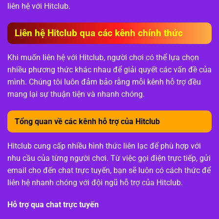
liên hệ với Hitclub.
Liên hệ Hitclub qua các kênh chính thức
Khi muốn liên hệ với Hitclub, người chơi có thể lựa chọn
nhiều phương thức khác nhau để giải quyết các vấn đề của
mình. Chúng tôi luôn đảm bảo rằng mỗi kênh hỗ trợ đều
mang lại sự thuận tiện và nhanh chóng.
Tổng quan về các kênh hỗ trợ của Hitclub
Hitclub cung cấp nhiều hình thức liên lạc để phù hợp với
nhu cầu của từng người chơi. Từ việc gọi điện trực tiếp, gửi
email cho đến chat trực tuyến, bạn sẽ luôn có cách thức để
liên hệ nhanh chóng với đội ngũ hỗ trợ của Hitclub.
Hỗ trợ qua chat trực tuyến