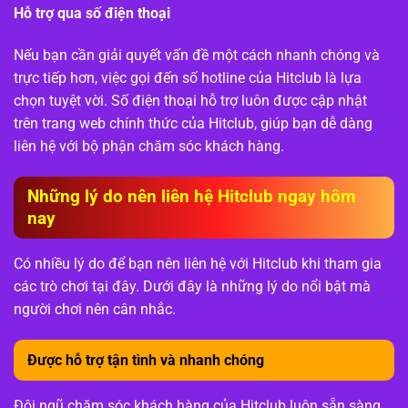
Hỗ trợ qua số điện thoại
Nếu bạn cần giải quyết vấn đề một cách nhanh chóng và
trực tiếp hơn, việc gọi đến số hotline của Hitclub là lựa
chọn tuyệt vời. Số điện thoại hỗ trợ luôn được cập nhật
trên trang web chính thức của Hitclub, giúp bạn dễ dàng
liên hệ với bộ phận chăm sóc khách hàng.
Những lý do nên liên hệ Hitclub ngay hôm
nay
Có nhiều lý do để bạn nên liên hệ với Hitclub khi tham gia
các trò chơi tại đây. Dưới đây là những lý do nổi bật mà
người chơi nên cân nhắc.
Được hỗ trợ tận tình và nhanh chóng
Đội ngũ chăm sóc khách hàng của Hitclub luôn sẵn sàng