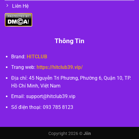
Liên Hệ
Thông Tin
Brand:
HITCLUB
Trang web:
https://hitclub39.vip/
Địa chỉ:
45 Nguyễn Tri Phương, Phường 6, Quận 10, TP.
Hồ Chí Minh, Việt Nam
Email:
support@hitclub39.vip
Số điện thoại: 093 785 8123
Copyright 2026 ©
Jiin