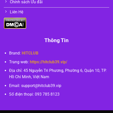
Chính sách Ưu đãi
Liên Hệ
Thông Tin
Brand:
HITCLUB
Trang web:
https://hitclub39.vip/
Địa chỉ:
45 Nguyễn Tri Phương, Phường 6, Quận 10, TP.
Hồ Chí Minh, Việt Nam
Email:
support@hitclub39.vip
Số điện thoại: 093 785 8123