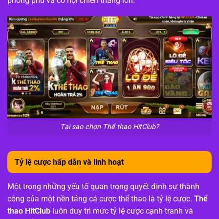
phong phú và cơ hội chiến thắng lớn.
Tại sao chọn Thể thao HitClub?
Tỷ lệ cược hấp dẫn và linh hoạt
Một trong những yếu tố quan trọng quyết định sự thành
công của một nền tảng cá cược thể thao là tỷ lệ cược.
Thể
thao HitClub
luôn duy trì mức tỷ lệ cược cạnh tranh và