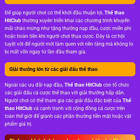
Để giúp người chơi có thể khởi đầu thuận lợi,
Thể thao
HitClub
thường xuyên triển khai các chương trình khuyến
mãi chào mừng như tặng thưởng nạp đầu, cược miễn phí
hoặc hoàn tiền khi người chơi thua cược. Đây là cơ hội
tuyệt vời để người mới làm quen với nền tảng mà không lo
bị mất vốn ngay từ lần đầu tham gia.
Giải thưởng lớn từ các giải đấu thể thao
Ngoài các ưu đãi nạp đầu,
Thể thao HitClub
còn tổ chức
các giải đấu cá cược thể thao với giải thưởng hấp dẫn.
Người chơi có thể tham gia các giải đấu đặc biệt của
Thể
thao HitClub
và cạnh tranh với cộng đồng cá cược trên
toàn thế giới để giành các phần thưởng tiền mặt hoặc vật
phẩm giá trị.