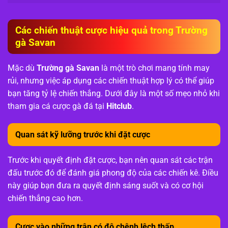
Các chiến thuật cược hiệu quả trong Trường
gà Savan
Mặc dù
Trường gà Savan
là một trò chơi mang tính may
rủi, nhưng việc áp dụng các chiến thuật hợp lý có thể giúp
bạn tăng tỷ lệ chiến thắng. Dưới đây là một số mẹo nhỏ khi
tham gia cá cược gà đá tại
Hitclub
.
Quan sát kỹ lưỡng trước khi đặt cược
Trước khi quyết định đặt cược, bạn nên quan sát các trận
đấu trước đó để đánh giá phong độ của các chiến kê. Điều
này giúp bạn đưa ra quyết định sáng suốt và có cơ hội
chiến thắng cao hơn.
Cược vào những trận có độ chênh lệch thấp