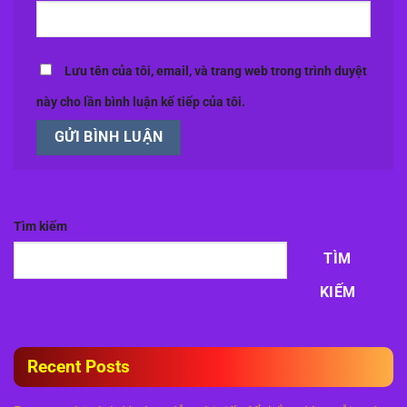
Lưu tên của tôi, email, và trang web trong trình duyệt
này cho lần bình luận kế tiếp của tôi.
Tìm kiếm
TÌM
KIẾM
Recent Posts