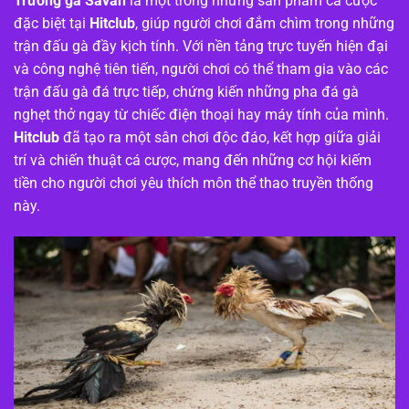
Trường gà Savan
là một trong những sản phẩm cá cược
đặc biệt tại
Hitclub
, giúp người chơi đắm chìm trong những
trận đấu gà đầy kịch tính. Với nền tảng trực tuyến hiện đại
và công nghệ tiên tiến, người chơi có thể tham gia vào các
trận đấu gà đá trực tiếp, chứng kiến những pha đá gà
nghẹt thở ngay từ chiếc điện thoại hay máy tính của mình.
Hitclub
đã tạo ra một sân chơi độc đáo, kết hợp giữa giải
trí và chiến thuật cá cược, mang đến những cơ hội kiếm
tiền cho người chơi yêu thích môn thể thao truyền thống
này.