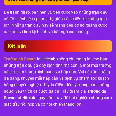
Để tránh rủi ro, bạn nên ưu tiên cược vào những trận đấu
có độ chênh lệch phong độ giữa các chiến kê không quá
lớn. Những trận đấu này sẽ mang đến cơ hội thắng cược
cao hơn vì tính kịch tính và bất ngờ của chúng.
Kết luận
Trường gà Savan
tại
Hitclub
không chỉ mang lại cho bạn
những trận đấu gà đầy kịch tính mà còn là một môi trường
cá cược an toàn, minh bạch và hấp dẫn. Với các tính năng
đa dạng, khuyến mãi hấp dẫn và dịch vụ chăm sóc khách
hàng chuyên nghiệp, đây là điểm đến lý tưởng cho những
người yêu thích cá cược gà đá. Hãy tham gia
Trường gà
Savan
tại
Hitclub
ngay hôm nay để trải nghiệm những cảm
giác đầy hồi hộp và cơ hội chiến thắng lớn!