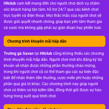
Hitclub
cam kết mang đến cho người chơi dịch vụ chăm
sóc khách hàng tận tâm, hỗ trợ 24/7 qua các kênh chat
trực tuyến và điện thoại. Mọi thắc mắc của người chơi sẽ
được giải quyết nhanh chóng, giúp bạn yên tâm tham gia
cá cược mà không gặp phải sự gián đoạn hay phiền toái.
Chương trình khuyến mãi hấp dẫn
Trường gà Savan
tại
Hitclub
cũng không thiếu các chương
trình khuyến mãi hấp dẫn. Người chơi mới khi đăng ký tài
khoản sẽ nhận được những phần thưởng chào mừng,
trong khi người chơi cũ có thể tham gia các sự kiện đặc
biệt để nhận thêm tiền thưởng, cược miễn phí hoặc những
phần quà giá trị khác. Các chương trình này giúp người
chơi có thêm cơ hội kiếm tiền, đồng thời giữ được sự hào
hứng trong suốt quá trình chơi.