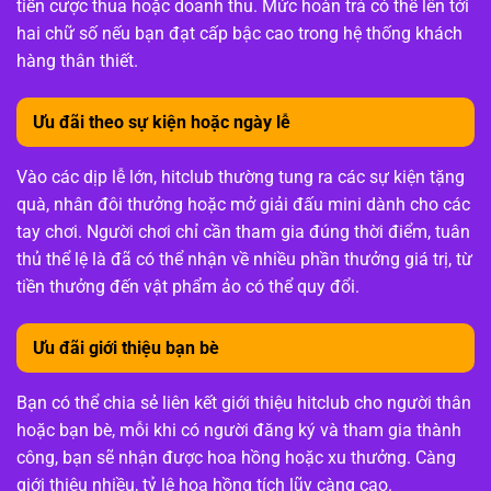
tiền cược thua hoặc doanh thu. Mức hoàn trả có thể lên tới
hai chữ số nếu bạn đạt cấp bậc cao trong hệ thống khách
hàng thân thiết.
Ưu đãi theo sự kiện hoặc ngày lễ
Vào các dịp lễ lớn, hitclub thường tung ra các sự kiện tặng
quà, nhân đôi thưởng hoặc mở giải đấu mini dành cho các
tay chơi. Người chơi chỉ cần tham gia đúng thời điểm, tuân
thủ thể lệ là đã có thể nhận về nhiều phần thưởng giá trị, từ
tiền thưởng đến vật phẩm ảo có thể quy đổi.
Ưu đãi giới thiệu bạn bè
Bạn có thể chia sẻ liên kết giới thiệu hitclub cho người thân
hoặc bạn bè, mỗi khi có người đăng ký và tham gia thành
công, bạn sẽ nhận được hoa hồng hoặc xu thưởng. Càng
giới thiệu nhiều, tỷ lệ hoa hồng tích lũy càng cao.