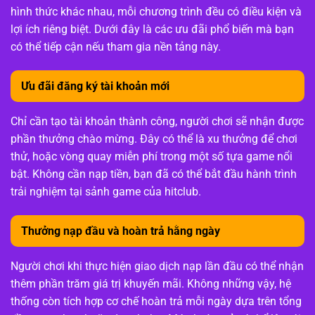
hình thức khác nhau, mỗi chương trình đều có điều kiện và
lợi ích riêng biệt. Dưới đây là các ưu đãi phổ biến mà bạn
có thể tiếp cận nếu tham gia nền tảng này.
Ưu đãi đăng ký tài khoản mới
Chỉ cần tạo tài khoản thành công, người chơi sẽ nhận được
phần thưởng chào mừng. Đây có thể là xu thưởng để chơi
thử, hoặc vòng quay miễn phí trong một số tựa game nổi
bật. Không cần nạp tiền, bạn đã có thể bắt đầu hành trình
trải nghiệm tại sảnh game của hitclub.
Thưởng nạp đầu và hoàn trả hằng ngày
Người chơi khi thực hiện giao dịch nạp lần đầu có thể nhận
thêm phần trăm giá trị khuyến mãi. Không những vậy, hệ
thống còn tích hợp cơ chế hoàn trả mỗi ngày dựa trên tổng