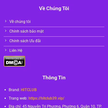
Về Chúng Tôi
Về chúng tôi
Chính sách bảo mật
Chính sách Ưu đãi
Liên Hệ
Thông Tin
Brand:
HITCLUB
Trang web:
https://hitclub39.vip/
Địa chỉ:
45 Nguyễn Tri Phương, Phường 6, Quận 10, TP.