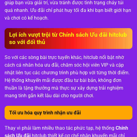
giúp bạn vừa giải trí, vừa tránh được tình trạng cháy túi
quá nhanh. Ưu đãi chỉ phát huy tối đa khi bạn biết giới hạn
và chơi có kế hoạch.
Lợi ích vượt trội từ Chính sách Ưu đãi hitclub
so với đối thủ
So với các sòng bài trực tuyến khác, hitclub nổi bật nhờ
cách cá nhân hóa ưu đãi, chăm sóc hội viên VIP và cập
nhật liên tục các chương trình phù hợp với từng thời điểm.
Hệ thống khuyến mãi được đầu tư bài bản, không đơn
thuần là tặng thưởng mà thực sự xây dựng trải nghiệm
mang tính gắn kết lâu dài cho người chơi.
Tối ưu hóa quy trình nhận ưu đãi
Thay vì phải làm nhiều thao tác phức tạp, hệ thống
Chính
sách Ưu đãi
hitclub thiết kế cơ chế nhận khuyến mãi chỉ