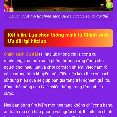
Lợi ích vượt trội từ Chính sách Ưu đãi hitclub so với đối thủ
Kết luận: Lựa chọn thông minh từ Chính sách
Ưu đãi tại hitclub
Chính sách Ưu đãi
tại hitclub không chỉ là công cụ
marketing, mà thực sự là phần thưởng xứng đáng cho
người chơi hiểu luật và chơi có trách nhiệm. Việc nắm rõ
các chương trình khuyến mãi, điều kiện kèm theo và cách
sử dụng hiệu quả sẽ giúp bạn gia tăng trải nghiệm giải trí,
đồng thời nâng cao tỷ lệ chiến thắng trong từng phiên
cược.
Nếu bạn đang tìm kiếm một nền tảng không chỉ công bằng,
an toàn mà còn hào phóng với người chơi, thì hitclub chính