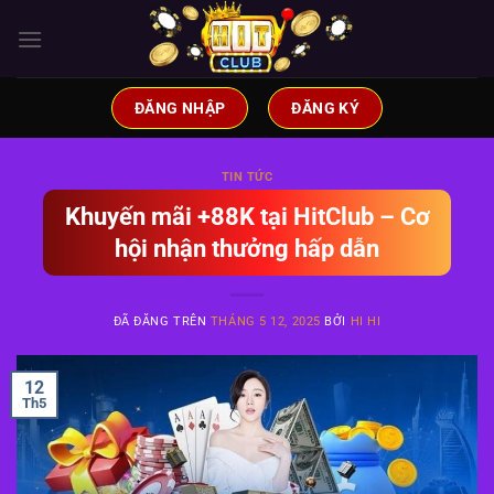
Chuyển
đến
nội
dung
ĐĂNG NHẬP
ĐĂNG KÝ
TIN TỨC
Khuyến mãi +88K tại HitClub – Cơ
hội nhận thưởng hấp dẫn
ĐÃ ĐĂNG TRÊN
THÁNG 5 12, 2025
BỞI
HI HI
12
Th5