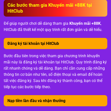
Các bước tham gia Khuyến mãi +88K tại
HitClub
Để giúp người chơi dễ dàng tham gia
Khuyến mãi +88K
,
HitClub đã thiết kế một quy trình rất đơn giản và dễ hiểu.
Đăng ký tài khoản tại HitClub
Bước đầu tiên trong việc tham gia chương trình khuyến
mãi này là đăng ký tài khoản tại HitClub. Quy trình đăng ký
rất nhanh chóng và dễ dàng. Bạn chỉ cần cung cấp những
thông tin cơ bản như tên, số điện thoại và email để hoàn
tất việc đăng ký. Sau khi đăng ký thành công, bạn có thể
tiếp tục các bước tiếp theo.
Nạp tiền lần đầu và nhận thưởng