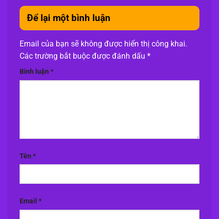
Để lại một bình luận
Email của bạn sẽ không được hiển thị công khai.
Các trường bắt buộc được đánh dấu
*
Bình luận
*
Tên
*
Email
*