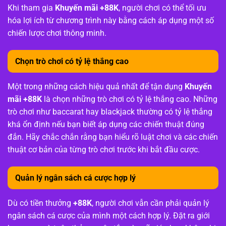
Khi tham gia
Khuyến mãi +88K
, người chơi có thể tối ưu
hóa lợi ích từ chương trình này bằng cách áp dụng một số
chiến lược chơi thông minh.
Chọn trò chơi có tỷ lệ thắng cao
Một trong những cách hiệu quả nhất để tận dụng
Khuyến
mãi +88K
là chọn những trò chơi có tỷ lệ thắng cao. Những
trò chơi như baccarat hay blackjack thường có tỷ lệ thắng
khá ổn định nếu bạn biết áp dụng các chiến thuật đúng
đắn. Hãy chắc chắn rằng bạn hiểu rõ luật chơi và các chiến
thuật cơ bản của từng trò chơi trước khi bắt đầu cược.
Quản lý ngân sách cá cược hợp lý
Dù có tiền thưởng
+88K
, người chơi vẫn cần phải quản lý
ngân sách cá cược của mình một cách hợp lý. Đặt ra giới