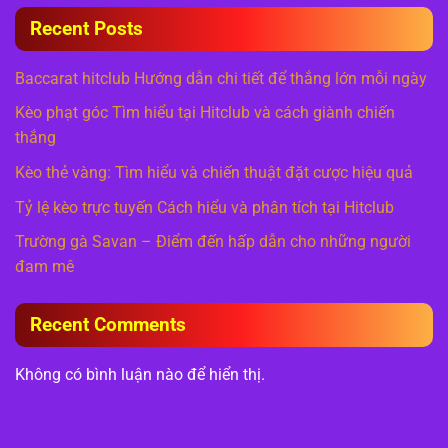
Recent Posts
Baccarat hitclub Hướng dẫn chi tiết để thắng lớn mỗi ngày
Kèo phạt góc Tìm hiểu tại Hitclub và cách giành chiến
thắng
Kèo thẻ vàng: Tìm hiểu và chiến thuật đặt cược hiệu quả
Tỷ lệ kèo trực tuyến Cách hiểu và phân tích tại Hitclub
Trường gà Savan – Điểm đến hấp dẫn cho những người
đam mê
Recent Comments
Không có bình luận nào để hiển thị.