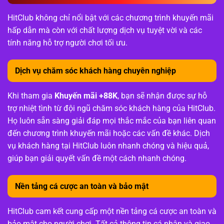
HitClub không chỉ nổi bật với các chương trình khuyến mãi
hấp dẫn mà còn với chất lượng dịch vụ tuyệt vời và các
tính năng hỗ trợ người chơi tối ưu.
Dịch vụ chăm sóc khách hàng chuyên nghiệp
Khi tham gia
Khuyến mãi +88K
, bạn sẽ nhận được sự hỗ
trợ nhiệt tình từ đội ngũ chăm sóc khách hàng của HitClub.
Họ luôn sẵn sàng giải đáp mọi thắc mắc của bạn liên quan
đến chương trình khuyến mãi hoặc các vấn đề khác. Dịch
vụ khách hàng tại HitClub luôn nhanh chóng và hiệu quả,
giúp bạn giải quyết vấn đề một cách nhanh chóng.
Nền tảng cá cược an toàn và bảo mật
HitClub cam kết cung cấp một nền tảng cá cược an toàn và
bảo mật cho người chơi. Tất cả thông tin cá nhân và giao