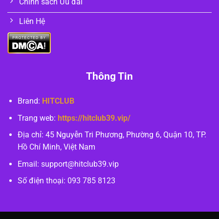
Chính sách Ưu đãi
Liên Hệ
Thông Tin
Brand:
HITCLUB
Trang web:
https://hitclub39.vip/
Địa chỉ:
45 Nguyễn Tri Phương, Phường 6, Quận 10, TP.
Hồ Chí Minh, Việt Nam
Email:
support@hitclub39.vip
Số điện thoại: 093 785 8123