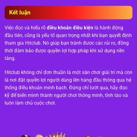
Kết luận
Việc đọc và hiểu rõ
điều khoản điều kiện
là hành động
đầu tiên, cũng là yếu tố quan trọng nhất khi bạn quyết định
tham gia Hitclub. Nó giúp bạn tránh được các rủi ro, đồng
thời đảm bảo được quyền lợi hợp pháp khi sử dụng nền
tảng.
Hitclub không chỉ đơn thuần là một sân chơi giải trí mà còn
là nơi đặt quyền lợi người dùng lên hàng đầu thông qua hệ
thống điều khoản minh bạch. Đừng chỉ lướt qua, hãy đọc
kỹ để biến mình thành người chơi thông minh, tỉnh táo và
luôn làm chủ cuộc chơi.