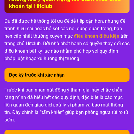
khoản tại Hitclub
Dù đã được hệ thống tối ưu để dễ tiếp cận hơn, nhưng để
tránh hiểu sai hoặc bỏ sót các nội dung quan trọng, bạn
nên cập nhật thường xuyên mục
điều khoản điều kiện
trên
trang chủ Hitclub. Bởi nhà phát hành có quyền thay đổi các
điều khoản bất kỳ lúc nào nhằm phù hợp với quy định
pháp luật hoặc xu hướng thị trường.
Đọc kỹ trước khi xác nhận
Trước khi bạn nhấn nút đồng ý tham gia, hãy chắc chắn
rằng mình đã hiểu hết các quy định, đặc biệt là các mục
liên quan đến giao dịch, xử lý vi phạm và bảo mật thông
tin. Đây chính là “tấm khiên” giúp bạn phòng ngừa rủi ro từ
sớm.