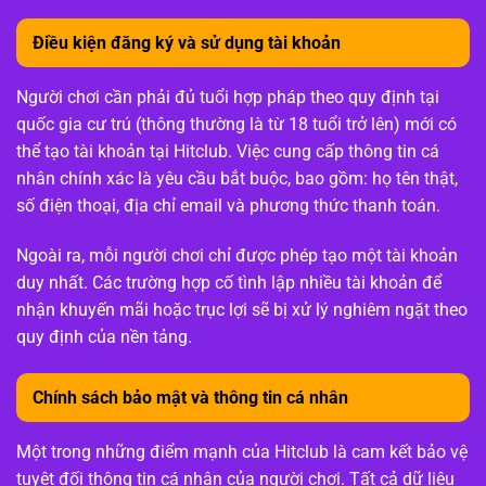
Điều kiện đăng ký và sử dụng tài khoản
Người chơi cần phải đủ tuổi hợp pháp theo quy định tại
quốc gia cư trú (thông thường là từ 18 tuổi trở lên) mới có
thể tạo tài khoản tại Hitclub. Việc cung cấp thông tin cá
nhân chính xác là yêu cầu bắt buộc, bao gồm: họ tên thật,
số điện thoại, địa chỉ email và phương thức thanh toán.
Ngoài ra, mỗi người chơi chỉ được phép tạo một tài khoản
duy nhất. Các trường hợp cố tình lập nhiều tài khoản để
nhận khuyến mãi hoặc trục lợi sẽ bị xử lý nghiêm ngặt theo
quy định của nền tảng.
Chính sách bảo mật và thông tin cá nhân
Một trong những điểm mạnh của Hitclub là cam kết bảo vệ
tuyệt đối thông tin cá nhân của người chơi. Tất cả dữ liệu