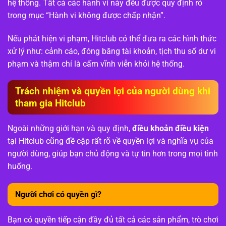
hệ thống. Tất cả các hành vi này đều được quy định rõ
trong mục “Hành vi không được chấp nhận”.
Nếu phát hiện vi phạm, Hitclub có thể đưa ra các hình thức
xử lý như: cảnh cáo, đóng băng tài khoản, tịch thu số dư vi
phạm và thậm chí là cấm vĩnh viễn khỏi hệ thống.
Trách nhiệm và quyền lợi của người dùng khi
tham gia Hitclub
Ngoài những giới hạn và quy định,
điều khoản điều kiện
tại Hitclub cũng đề cập rất rõ về quyền lợi và nghĩa vụ của
người dùng, giúp bạn chủ động và tự tin hơn trong mọi tình
huống.
Người chơi có quyền gì?
Bạn có quyền tiếp cận đầy đủ tất cả các sản phẩm, trò chơi