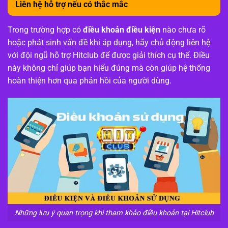
Liên hệ hỗ trợ nếu có thắc mắc
Trong trường hợp có
điều khoản điều kiện
nào chưa rõ
hoặc phát sinh vấn đề khi áp dụng, hãy chủ động liên hệ
với đội ngũ hỗ trợ Hitclub để được giải thích cụ thể. Điều
này không chỉ giúp bạn hiểu đúng mà còn giúp hệ thống
hoàn thiện hơn qua phản hồi của người dùng.
Những lưu ý quan trọng khi tham khảo điều khoản tại Hitclub