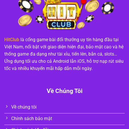
HitClub
là cổng game bài đổi thưởng uy tín hàng đầu tại
Việt Nam, nổi bật với giao diện hiện đại, bảo mật cao và hệ
thống game đa dạng như tài xỉu, tiến lên, bắn cá, slots…
Ứng dụng tối ưu cho cả Android lẫn iOS, hỗ trợ nạp rút siêu
tốc và nhiều khuyến mãi hấp dẫn mỗi ngày.
Về Chúng Tôi
Về chúng tôi
Chính sách bảo mật